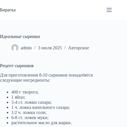
Перейти
к
Бирагка
сути
Идеальные сырники
admin
3 июля 2025
Авторские
Рецепт сырников
Для приготовления 8-10 сырников понадобятся
следующие ингредиенты:
400 г творога;
1 яйцо;
3-4 ст. ложки сахара;
1 ч. ложка ванильного сахара;
1/2 ч. ложки соли;
6-8 ст. ложек муки;
растительное масло для жарки.