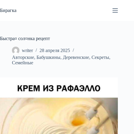
Перейти
к
Бирагка
сути
Быстра¤ сол¤нка рецепт
writer
28 апреля 2025
Авторские
,
Бабушкины
,
Деревенские
,
Секреты
,
Семейные