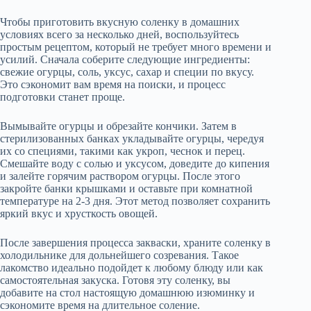
Чтобы приготовить вкусную соленку в домашних
условиях всего за несколько дней, воспользуйтесь
простым рецептом, который не требует много времени и
усилий. Сначала соберите следующие ингредиенты:
свежие огурцы, соль, уксус, сахар и специи по вкусу.
Это сэкономит вам время на поиски, и процесс
подготовки станет проще.
Вымывайте огурцы и обрезайте кончики. Затем в
стерилизованных банках укладывайте огурцы, чередуя
их со специями, такими как укроп, чеснок и перец.
Смешайте воду с солью и уксусом, доведите до кипения
и залейте горячим раствором огурцы. После этого
закройте банки крышками и оставьте при комнатной
температуре на 2-3 дня. Этот метод позволяет сохранить
яркий вкус и хрусткость овощей.
После завершения процесса закваски, храните соленку в
холодильнике для дольнейшего созревания. Такое
лакомство идеально подойдет к любому блюду или как
самостоятельная закуска. Готовя эту соленку, вы
добавите на стол настоящую домашнюю изюминку и
сэкономите время на длительное соление.